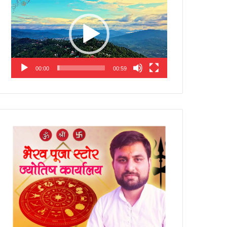
Player
00:00
00:59