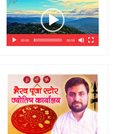
Player
00:00
00:59