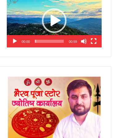
Player
00:00
00:59