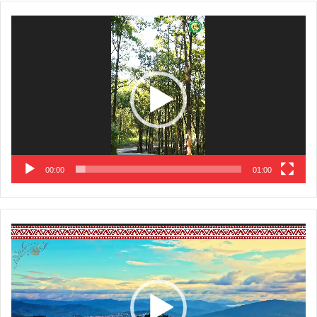
Video
Player
00:00
01:00
Video
Player