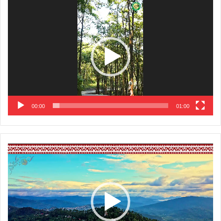
Video
Player
00:00
01:00
Video
Player