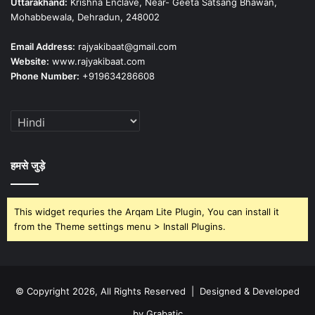
Uttarakhand:
Krishna Enclave, Near- Geeta Satsang Bhawan,
Mohabbewala, Dehradun, 248002
Email Address:
rajyakibaat@gmail.com
Website:
www.rajyakibaat.com
Phone Number:
+919634286608
हमसे जुड़े
This widget requries the Arqam Lite Plugin, You can install it
from the Theme settings menu > Install Plugins.
© Copyright 2026, All Rights Reserved | Designed & Developed
by Grabatic