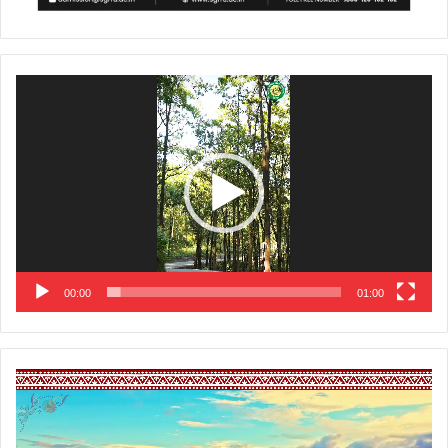
Video
Player
00:00
01:00
Video
Player