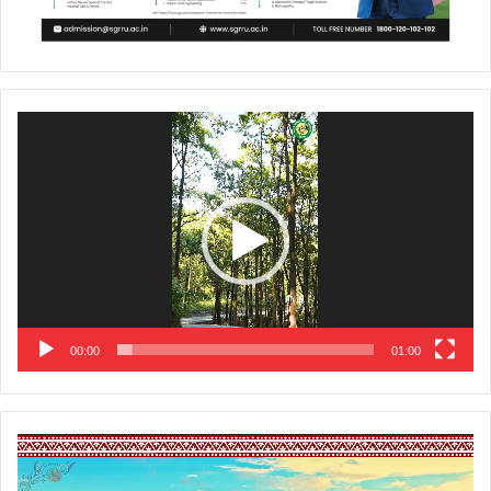
Video
Player
00:00
01:00
Video
Player