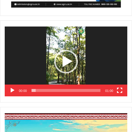
Video
Player
00:00
01:00
Video
Player