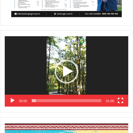
Video
Player
00:00
01:00
Video
Player