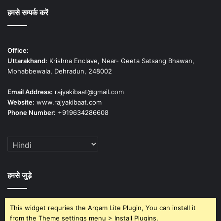
हमसे सम्पर्क करें
Office:
Uttarakhand:
Krishna Enclave, Near- Geeta Satsang Bhawan,
Mohabbewala, Dehradun, 248002
Email Address:
rajyakibaat@gmail.com
Website:
www.rajyakibaat.com
Phone Number:
+919634286608
हमसे जुड़े
This widget requries the Arqam Lite Plugin, You can install it
from the Theme settings menu > Install Plugins.