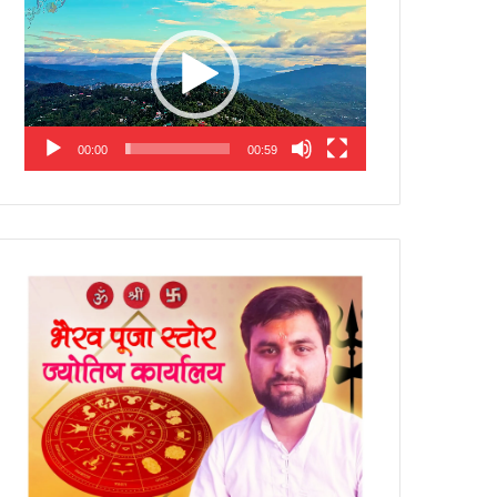
Player
00:00
00:59