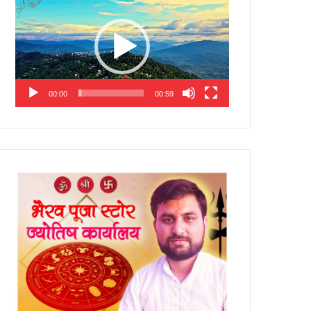
Player
00:00
00:59