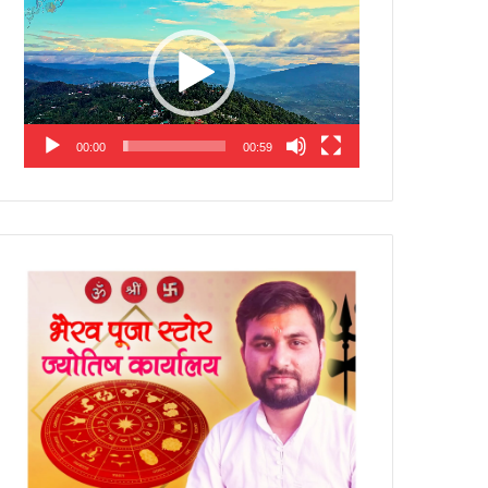
Player
00:00
00:59