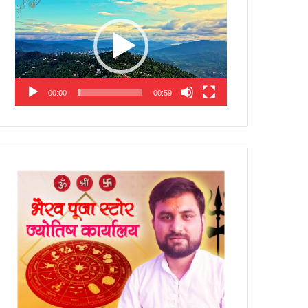
Player
00:00
00:59