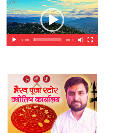
Player
00:00
00:59