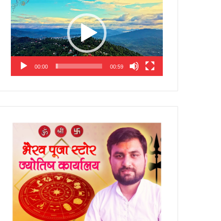
Player
00:00
00:59