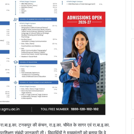
ति, रा.बा.इ.का. टनकपुर की कंचन, रा.इ.का. चौमेल के सागर एवं रा.बा.इ.का.
क्षण संबंधी जानकारी ली। विद्यार्थियों ने मुख्यमंत्री को बताया कि वे