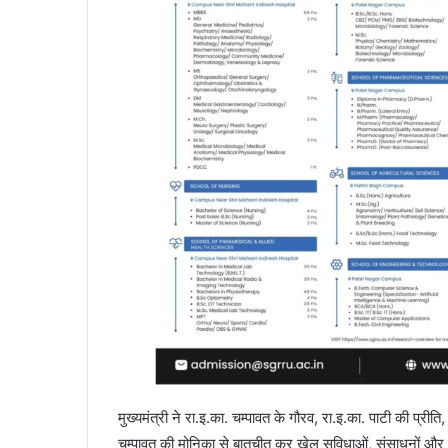
मुख्यमंत्री ने रा.इ.का. चम्पावत के गौरव, रा.इ.का. पाटी की प्री
चम्पावत की मोनिका से बातचीत कर खेल सुविधाओं, संसाधनों और प्रशि