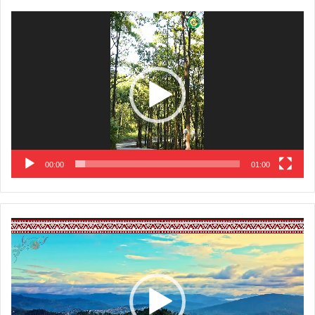
Video
Player
00:00
01:00
Video
Player