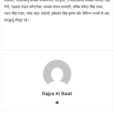
पासवान, जीएमओयू अध्यक्ष भास्करानंद भारद्वाज, टीजीएमओसी अध्यक्ष जितेंद्र सिंह
नेगी, गढ़वाल मंडल कॉन्ट्रैक्ट अध्यक्ष संजय शास्त्री, सचिव देवेंद्र सिंह रावत,
नंदन सिंह रावत, रमेश चंद्र उप्रेती, हर्षवर्धन सिंह कृष्णा और विभिन्न राज्यों से आए
श्रद्धालु मौजूद रहे।
Rajya Ki Baat
Website