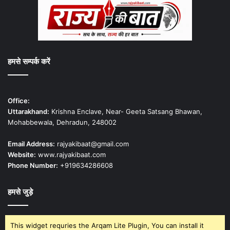
हमसे सम्पर्क करें
Office:
Uttarakhand:
Krishna Enclave, Near- Geeta Satsang Bhawan,
Mohabbewala, Dehradun, 248002
Email Address:
rajyakibaat@gmail.com
Website:
www.rajyakibaat.com
Phone Number:
+919634286608
हमसे जुड़े
This widget requries the Arqam Lite Plugin, You can install it