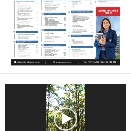
Video
Player