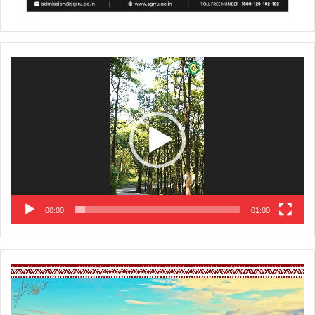
Video
Player
00:00
01:00
Video
Player