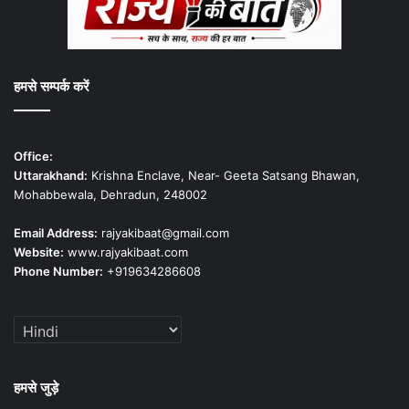
हमसे सम्पर्क करें
Office:
Uttarakhand:
Krishna Enclave, Near- Geeta Satsang Bhawan,
Mohabbewala, Dehradun, 248002
Email Address:
rajyakibaat@gmail.com
Website:
www.rajyakibaat.com
Phone Number:
+919634286608
हमसे जुड़े