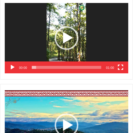
Video
Player
00:00
01:00
Video
Player