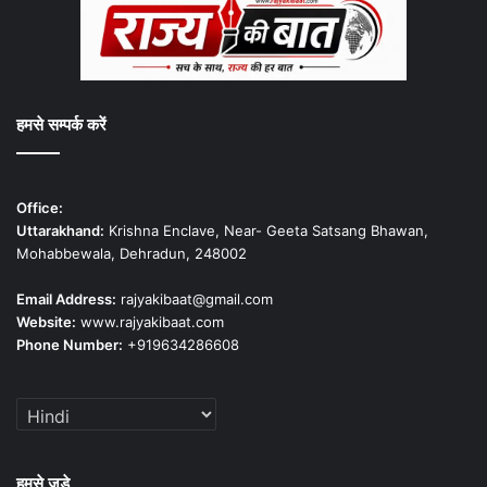
हमसे सम्पर्क करें
Office:
Uttarakhand:
Krishna Enclave, Near- Geeta Satsang Bhawan,
Mohabbewala, Dehradun, 248002
Email Address:
rajyakibaat@gmail.com
Website:
www.rajyakibaat.com
Phone Number:
+919634286608
हमसे जुड़े