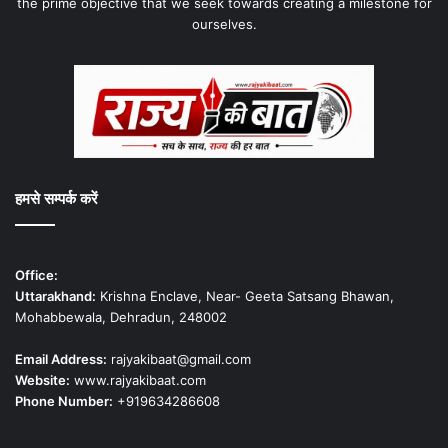
the prime objective that we seek towards creating a milestone for
ourselves.
हमसे सम्पर्क करें
Office:
Uttarakhand:
Krishna Enclave, Near- Geeta Satsang Bhawan,
Mohabbewala, Dehradun, 248002
Email Address:
rajyakibaat@gmail.com
Website:
www.rajyakibaat.com
Phone Number:
+919634286608