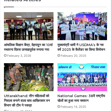
आंचलिक विज्ञान केंद्र, देहरादून का 10वां
मुख्यमंत्री धामी ने USDMA’s के नव
स्थापना दिवस उत्साहपूर्वक मनाया गया
वर्ष 2025 के कैलेंडर का किया विमोचन
February 3, 2026
February 20, 2025
Uttarakhand: तीन महिलाओं को
National Games: 38वें राष्ट्रीय
निवाला बनाने वाला बाघ आखिरकार वन
खेलों का हुआ भव्य समापन
विभाग की टीम ने पकड़ा
February 14, 2025