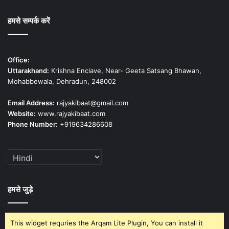
हमसे सम्पर्क करें
Office:
Uttarakhand:
Krishna Enclave, Near- Geeta Satsang Bhawan,
Mohabbewala, Dehradun, 248002
Email Address:
rajyakibaat@gmail.com
Website:
www.rajyakibaat.com
Phone Number:
+919634286608
हमसे जुड़े
This widget requries the Arqam Lite Plugin, You can install it