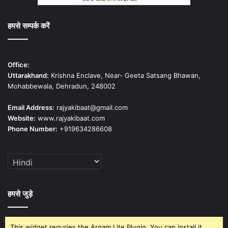
हमसे सम्पर्क करें
Office:
Uttarakhand:
Krishna Enclave, Near- Geeta Satsang Bhawan,
Mohabbewala, Dehradun, 248002
Email Address:
rajyakibaat@gmail.com
Website:
www.rajyakibaat.com
Phone Number:
+919634286608
हमसे जुड़े
This widget requries the Arqam Lite Plugin, You can install it