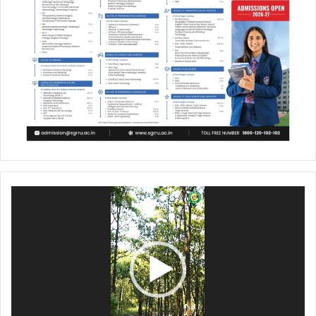
Video
Player