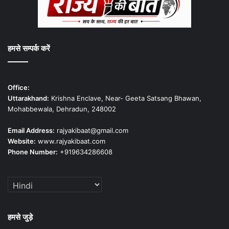
हमसे सम्पर्क करें
Office:
Uttarakhand:
Krishna Enclave, Near- Geeta Satsang Bhawan,
Mohabbewala, Dehradun, 248002
Email Address:
rajyakibaat@gmail.com
Website:
www.rajyakibaat.com
Phone Number:
+919634286608
हमसे जुड़े