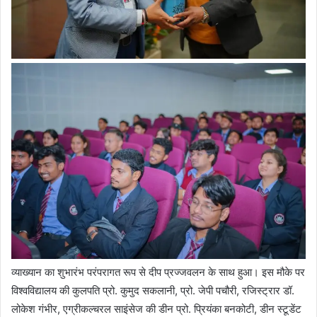
व्याख्यान का शुभारंभ परंपरागत रूप से दीप प्रज्जवलन के साथ हुआ। इस मौके पर
विश्वविद्यालय की कुलपति प्रो. कुमुद सकलानी, प्रो. जेपी पचौरी, रजिस्ट्रार डॉ.
लोकेश गंभीर, एग्रीकल्चरल साइंसेज की डीन प्रो. प्रियंका बनकोटी, डीन स्टूडेंट