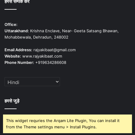
हमसे सम्पर्क करें
Office:
Uttarakhand:
Krishna Enclave, Near- Geeta Satsang Bhawan,
Mohabbewala, Dehradun, 248002
Email Address:
rajyakibaat@gmail.com
Website:
www.rajyakibaat.com
Phone Number:
+919634286608
हमसे जुड़े
This widget requries the Arqam Lite Plugin, You can install it
from the Theme settings menu > Install Plugins.