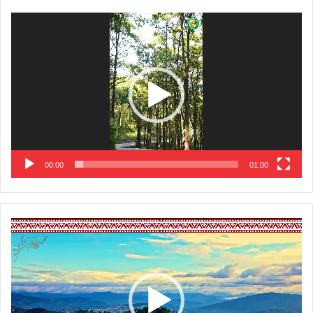
Video
Player
00:00
01:00
Video
Player