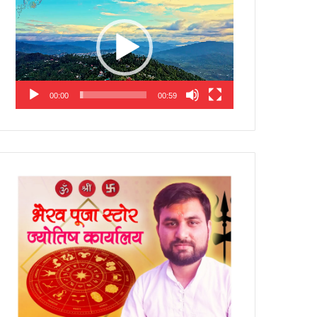
Player
00:00
00:59