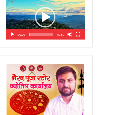
Player
00:00
00:59