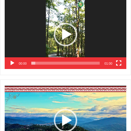
Video
Player
00:00
01:00
Video
Player