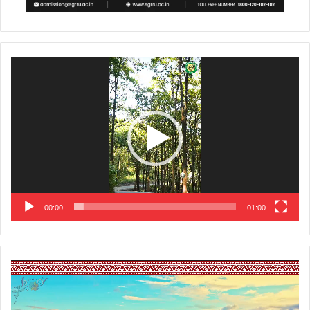
Video
Player
00:00
01:00
Video
Player