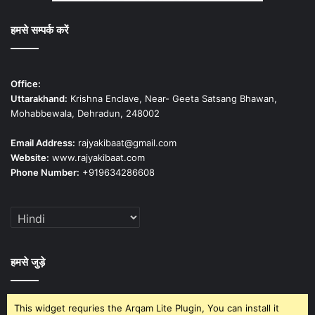
हमसे सम्पर्क करें
Office:
Uttarakhand:
Krishna Enclave, Near- Geeta Satsang Bhawan,
Mohabbewala, Dehradun, 248002
Email Address:
rajyakibaat@gmail.com
Website:
www.rajyakibaat.com
Phone Number:
+919634286608
हमसे जुड़े
This widget requries the Arqam Lite Plugin, You can install it