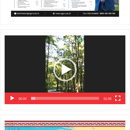
Video
Player
00:00
01:00
Video
Player