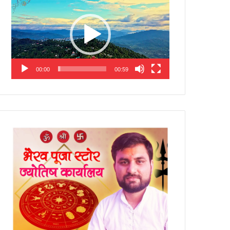
Player
00:00
00:59