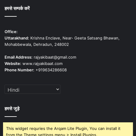
हमसे सम्पर्क करें
Office:
Uttarakhand:
Krishna Enclave, Near- Geeta Satsang Bhawan,
Mohabbewala, Dehradun, 248002
Email Address:
rajyakibaat@gmail.com
Website:
www.rajyakibaat.com
Phone Number:
+919634286608
हमसे जुड़े
This widget requries the Arqam Lite Plugin, You can install it
from the Theme settings menu > Install Plugins.