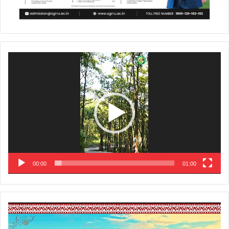
Video
Player
00:00
01:00
Video
Player