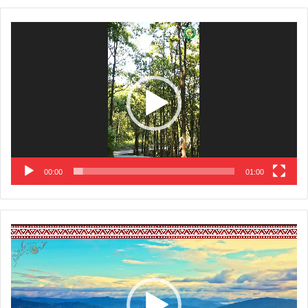
Video
Player
00:00
01:00
Video
Player