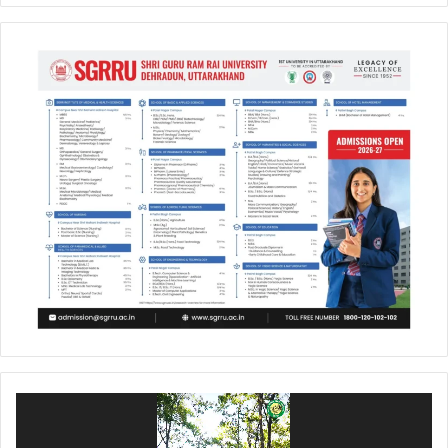
Video
Player