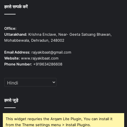
हमसे सम्पर्क करें
Office:
Uttarakhand:
Krishna Enclave, Near- Geeta Satsang Bhawan,
Mohabbewala, Dehradun, 248002
Email Address:
rajyakibaat@gmail.com
Website:
www.rajyakibaat.com
Phone Number:
+919634286608
हमसे जुड़े
This widget requries the Arqam Lite Plugin, You can install it
from the Theme settings menu > Install Plugins.