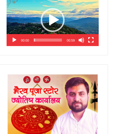
Player
00:00
00:59