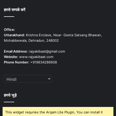
हमसे सम्पर्क करें
Office:
Uttarakhand:
Krishna Enclave, Near- Geeta Satsang Bhawan,
Mohabbewala, Dehradun, 248002
Email Address:
rajyakibaat@gmail.com
Website:
www.rajyakibaat.com
Phone Number:
+919634286608
हमसे जुड़े
This widget requries the Arqam Lite Plugin, You can install it