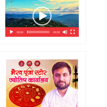
Player
00:00
00:59