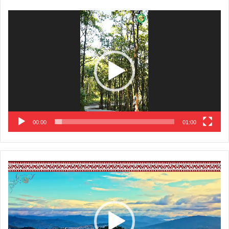
Video
Player
00:00
01:00
Video
Player