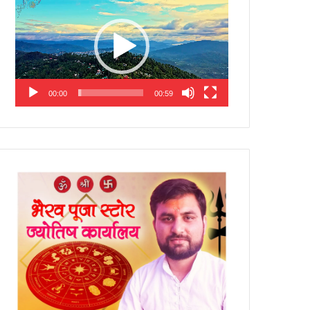
Player
00:00
00:59