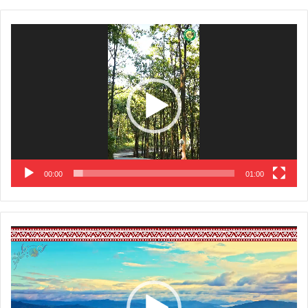
Video
Player
00:00
01:00
Video
Player