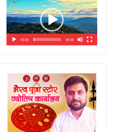
Player
00:00
00:59